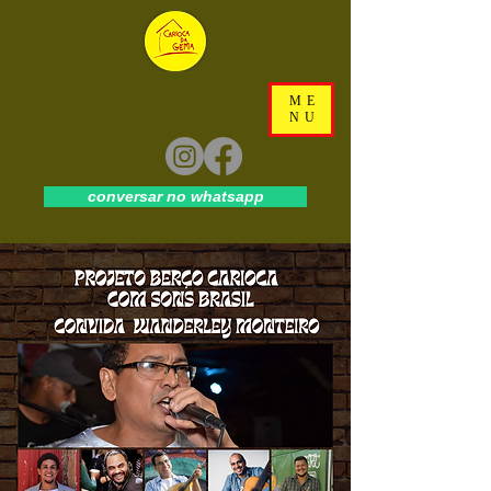
ME
NU
conversar no whatsapp