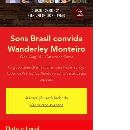
Sons Brasil convida
Wanderley Monteiro
Wed, Aug 24
  |  
Carioca da Gema
O grupo Sons Brasil revisita nossa história , hoje
teremos Wanderley Monteiro como participação
especial.
A inscrição está fechada
Ver outros eventos
Data e Local