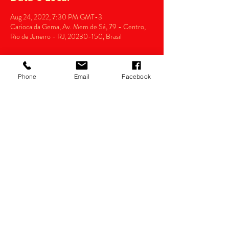
Aug 24, 2022, 7:30 PM GMT-3
Carioca da Gema, Av. Mem de Sá, 79 - Centro,
Rio de Janeiro - RJ, 20230-150, Brasil
Phone
Email
Facebook
Compartilhe
Razão Social: thianas eventos Ltda.
CNPJ:
14.022.532
/0001-34
Política de devolução
(21)98556-0834