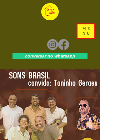
ME
NU
conversar no whatsapp