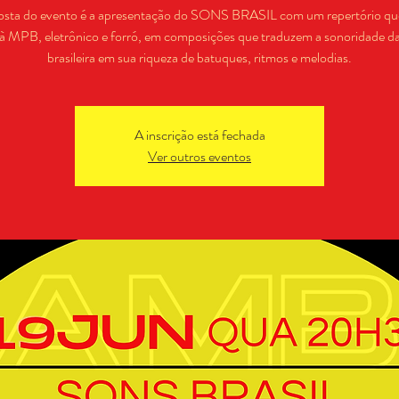
osta do evento é a apresentação do SONS BRASIL com um repertório que
à MPB, eletrônico e forró, em composições que traduzem a sonoridade d
brasileira em sua riqueza de batuques, ritmos e melodias.
A inscrição está fechada
Ver outros eventos