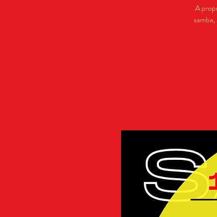
A prop
samba, 