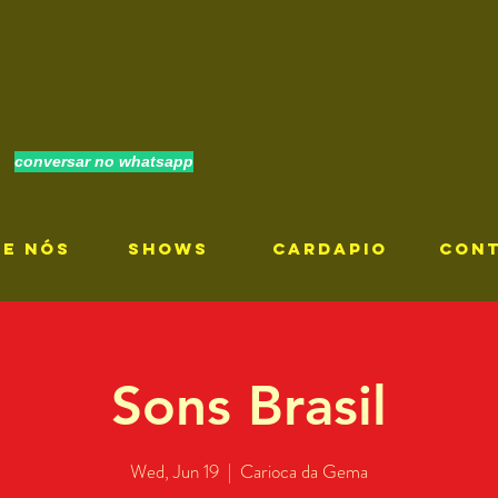
conversar no whatsapp
RE NÓS
SHOWS
CARDAPIO
CON
Sons Brasil
Wed, Jun 19
  |  
Carioca da Gema