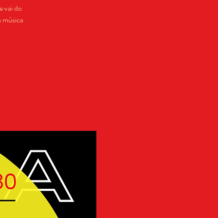
 vai do
a música