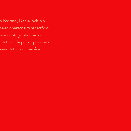
arreto, Daniel Scisinio, 
selecionarem um repertório 
how contagiante que, na 
tatividade para o palco e o 
resentativas da música 