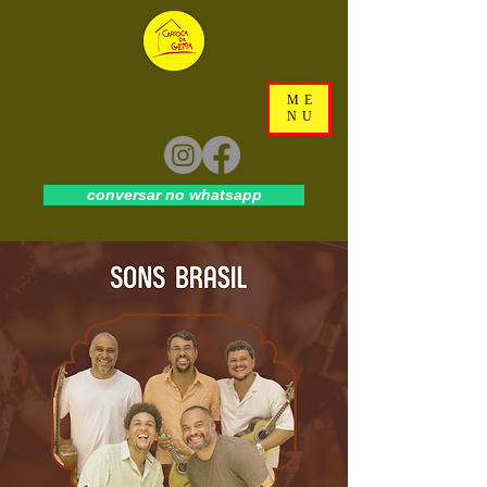
ME
NU
conversar no whatsapp