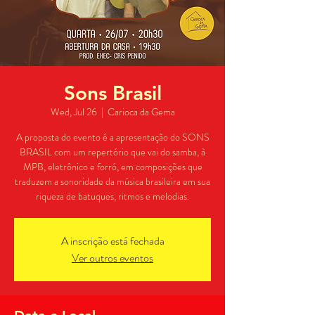
Sons Brasil
Wed, Jul 26
  |  
Carioca da Gema
A proposta do evento é a apresentação do SONS
BRASIL com um repertório que vai do samba, à
MPB, eletrônico e forró, em composições que
traduzem a sonoridade da música brasileira em sua
riqueza de batuques, ritmos e melodias.
A inscrição está fechada
Ver outros eventos