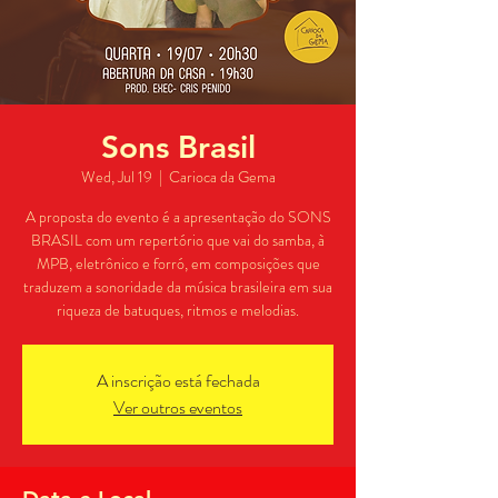
Sons Brasil
Wed, Jul 19
  |  
Carioca da Gema
A proposta do evento é a apresentação do SONS
BRASIL com um repertório que vai do samba, à
MPB, eletrônico e forró, em composições que
traduzem a sonoridade da música brasileira em sua
riqueza de batuques, ritmos e melodias.
A inscrição está fechada
Ver outros eventos