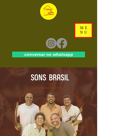
ME
NU
conversar no whatsapp