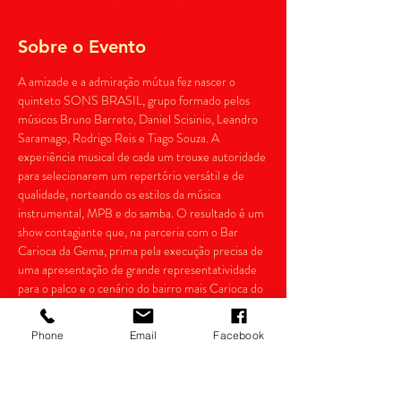
Sobre o Evento
A amizade e a admiração mútua fez nascer o 
quinteto SONS BRASIL, grupo formado pelos 
músicos Bruno Barreto, Daniel Scisinio, Leandro 
Saramago, Rodrigo Reis e Tiago Souza. A 
experiência musical de cada um trouxe autoridade 
para selecionarem um repertório versátil e de 
qualidade, norteando os estilos da música 
instrumental, MPB e do samba. O resultado é um 
show contagiante que, na parceria com o Bar 
Carioca da Gema, prima pela execução precisa de 
uma apresentação de grande representatividade 
para o palco e o cenário do bairro mais Carioca do 
Rio de Janeiro, a Lapa, alinhado à arranjos, 
batuques e melodias bem representativas da 
Phone
Email
Facebook
música brasileira, do SONS BRASIL.