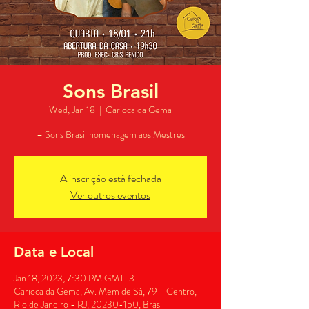
Sons Brasil
Wed, Jan 18
  |  
Carioca da Gema
– Sons Brasil homenagem aos Mestres
A inscrição está fechada
Ver outros eventos
Data e Local
Jan 18, 2023, 7:30 PM GMT-3
Carioca da Gema, Av. Mem de Sá, 79 - Centro,
Rio de Janeiro - RJ, 20230-150, Brasil