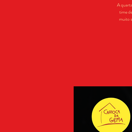
A quart
time d
muito 