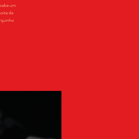
ecebe um
oite de
rquinho