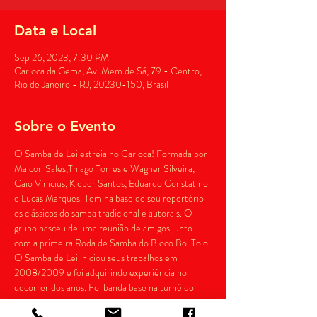
Data e Local
Sep 26, 2023, 7:30 PM
Carioca da Gema, Av. Mem de Sá, 79 - Centro,
Rio de Janeiro - RJ, 20230-150, Brasil
Sobre o Evento
O Samba de Lei estreia no Carioca! Formada por 
Maicon Sales,Thiago Torres e Wagner Silveira, 
Caio Vinicius, Kleber Santos, Eduardo Constatino 
e Lucas Marques. Tem na base de seu repertório 
os clássicos do samba tradicional e autorais. O 
grupo nasceu de uma reunião de amigos junto 
com a primeira Roda de Samba do Bloco Boi Tolo. 
O Samba de Lei iniciou seus trabalhos em 
2008/2009 e foi adquirindo experiência no 
decorrer dos anos. Foi banda base na turnê do 
compositor Paulinho Resende. Já recebeu em 