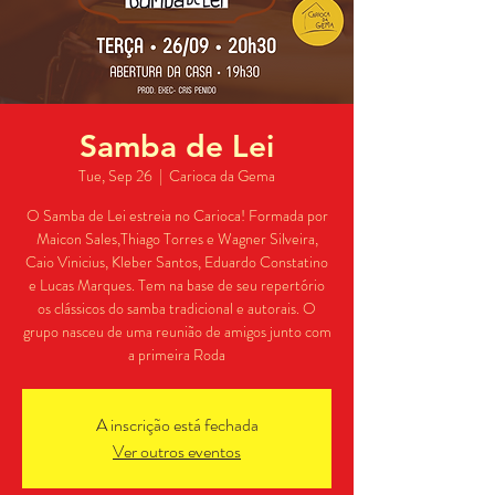
Samba de Lei
Tue, Sep 26
  |  
Carioca da Gema
O Samba de Lei estreia no Carioca! Formada por
Maicon Sales,Thiago Torres e Wagner Silveira,
Caio Vinicius, Kleber Santos, Eduardo Constatino
e Lucas Marques. Tem na base de seu repertório
os clássicos do samba tradicional e autorais. O
grupo nasceu de uma reunião de amigos junto com
a primeira Roda
A inscrição está fechada
Ver outros eventos