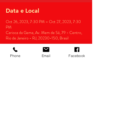
Data e Local
Oct 26, 2023, 7:30 PM – Oct 27, 2023, 7:30
PM
Carioca da Gema, Av. Mem de Sá, 79 - Centro,
Rio de Janeiro - RJ, 20230-150, Brasil
Phone
Email
Facebook
Compartilhe
Razão Social: thianas eventos Ltda.
CNPJ:
14.022.532
/0001-34