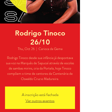
Rodrigo Tinoco
26/10
Thu, Oct 26
  |  
Carioca da Gema
Rodrigo Tinoco desde sua infância já despontava
sua voz na Marquês de Sapucaí atravéz de escolas
de sambas mirins, cria da Portela, hoje Tinoco
compõem o time de cantores da Centenária de
Oswaldo Cruz e Madureira.
A inscrição está fechada
Ver outros eventos