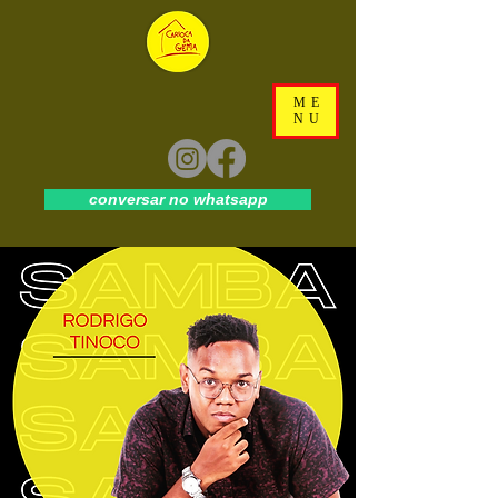
ME
NU
conversar no whatsapp