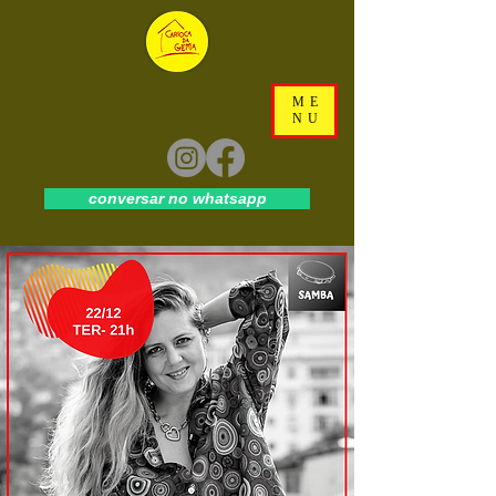
ME
NU
conversar no whatsapp