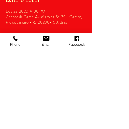
Data e Local
Dec 22, 2020, 9:00 PM
Carioca da Gema, Av. Mem de Sá, 79 - Centro,
Rio de Janeiro - RJ, 20230-150, Brasil
Phone
Email
Facebook
Compartilhe
Razão Social: thianas eventos Ltda.
CNPJ:
14.022.532
/0001-34
Política de devolução