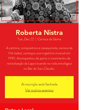
Roberta Nistra
Tue, Dec 22
  |  
Carioca da Gema
A cantora, compositora e cavaquinista, carioca de
Vila Isabel, começou sua trajetória musical em
1995. Acompanhou de perto o movimento de
revitalização da Lapa tocando na roda antológica
no Bar do Seu Claudio.
A inscrição está fechada
Ver outros eventos