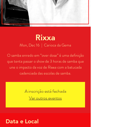
Rixxa
Mon, Dec 16
  |  
Carioca da Gema
O samba enredo em “over dose” é uma definição
que tenta passar o show de 3 horas de samba que
une o impacto da voz de Rixxa com a batucada
cadenciada das escolas de samba.
A inscrição está fechada
Ver outros eventos
Data e Local