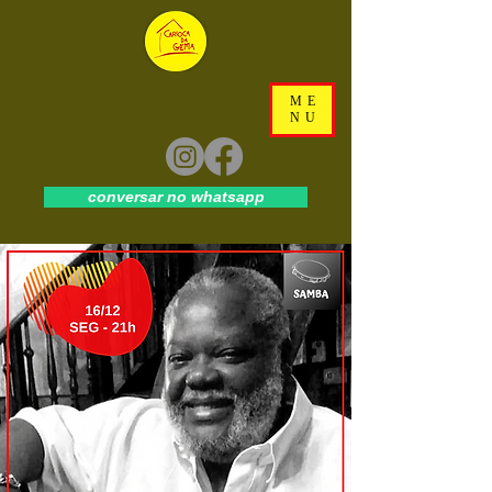
ME
NU
conversar no whatsapp