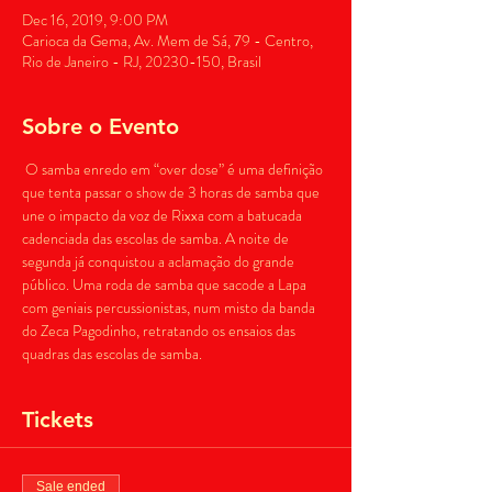
Dec 16, 2019, 9:00 PM
Carioca da Gema, Av. Mem de Sá, 79 - Centro,
Rio de Janeiro - RJ, 20230-150, Brasil
Sobre o Evento
 O samba enredo em “over dose” é uma definição 
que tenta passar o show de 3 horas de samba que 
une o impacto da voz de Rixxa com a batucada 
cadenciada das escolas de samba. A noite de 
segunda já conquistou a aclamação do grande 
público. Uma roda de samba que sacode a Lapa 
com geniais percussionistas, num misto da banda 
do Zeca Pagodinho, retratando os ensaios das 
quadras das escolas de samba. 
Tickets
Sale ended