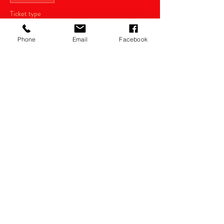
Ticket type
Antecipado
Phone
Email
Facebook
Price
R$20.00
Compartilhe
Razão Social: thianas eventos Ltda.
CNPJ:
14.022.532
/0001-34