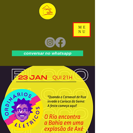
ME
NU
conversar no whatsapp