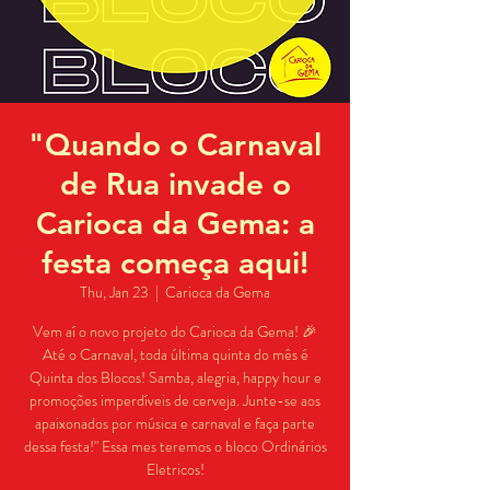
"Quando o Carnaval
de Rua invade o
Carioca da Gema: a
festa começa aqui!
Thu, Jan 23
  |  
Carioca da Gema
Vem aí o novo projeto do Carioca da Gema! 🎉
Até o Carnaval, toda última quinta do mês é
Quinta dos Blocos! Samba, alegria, happy hour e
promoções imperdíveis de cerveja. Junte-se aos
apaixonados por música e carnaval e faça parte
dessa festa!" Essa mes teremos o bloco Ordinários
Eletricos!