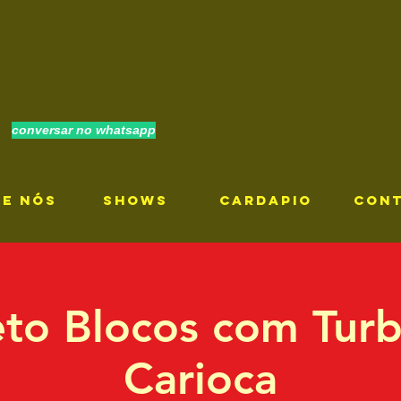
conversar no whatsapp
RE NÓS
SHOWS
CARDAPIO
CON
eto Blocos com Turb
Carioca