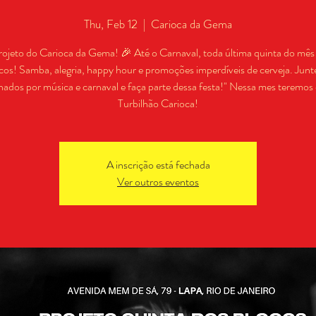
Thu, Feb 12
  |  
Carioca da Gema
rojeto do Carioca da Gema! 🎉 Até o Carnaval, toda última quinta do mês
cos! Samba, alegria, happy hour e promoções imperdíveis de cerveja. Junt
nados por música e carnaval e faça parte dessa festa!" Nessa mes teremos 
Turbilhão Carioca!
A inscrição está fechada
Ver outros eventos