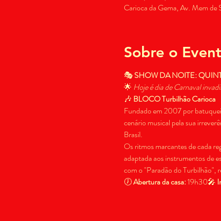
Carioca da Gema, Av. Mem de Sá
Sobre o Even
🎭 
SHOW DA NOITE: QUIN
🌟 
Hoje é dia de Carnaval invad
🎶 
BLOCO Turbilhão Carioca
Fundado em 2007 por batuqueiro
cenário musical pela sua irrever
Brasil.
Os ritmos marcantes de cada reg
adaptada aos instrumentos de es
com o "Paradão do Turbilhão", r
🕖 
Abertura da casa:
 19h30🎤 
I