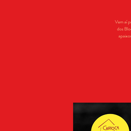
Vem aí p
dos Blo
apaixo