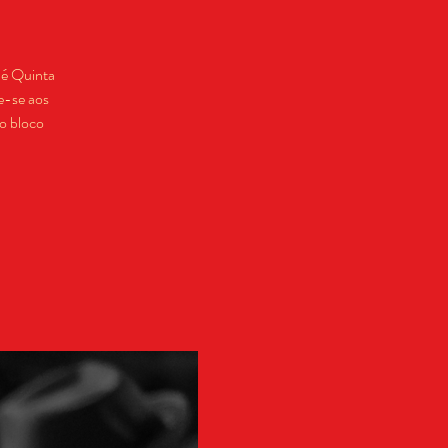
 é Quinta
e-se aos
o bloco