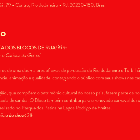
, 79 - Centro, Rio de Janeiro - RJ, 20230-150, Brasil
to
TA DOS BLOCOS DE RUA!
 🥁✨
ir o Carioca da Gema!
s de uma das maiores oficinas de percussão do Rio de Janeiro o Turbilh
ência, animação e qualidade, contagiando o público com seus shows nas casa
ião, que compõem o patrimônio cultural do nosso país, fazem parte da noss
cola de samba. O Bloco também contribui para o renovado carnaval de rua
ealizado no Parque dos Patins na Lagoa Rodrigo de Freitas.
nício do show:
 21h