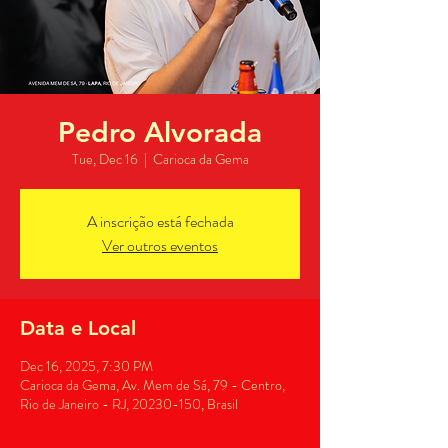
Pedro Alvorada
Tue, Dec 16
  |  
Carioca da Gema
A inscrição está fechada
Ver outros eventos
Data e Local
Dec 16, 2025, 7:30 PM
Carioca da Gema, Av. Mem de Sá, 79 - Centro,
Rio de Janeiro - RJ, 20230-150, Brasil