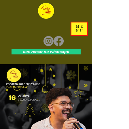
ME
NU
conversar no whatsapp