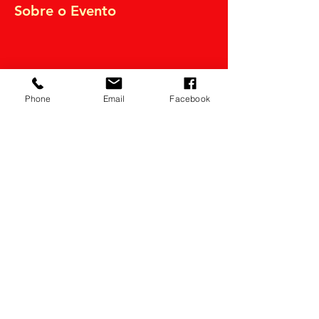
Sobre o Evento
Phone
Email
Facebook
Compartilhe
Razão Social: thianas eventos Ltda.
CNPJ:
14.022.532
/0001-34
Política de devolução
(21)98556-0834