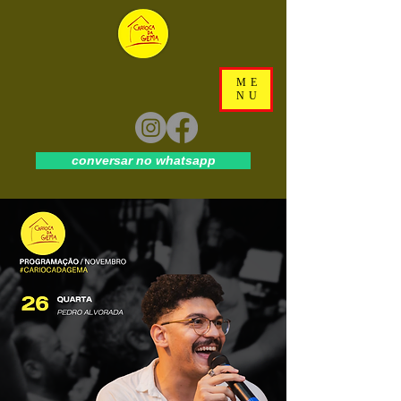
ME
NU
conversar no whatsapp