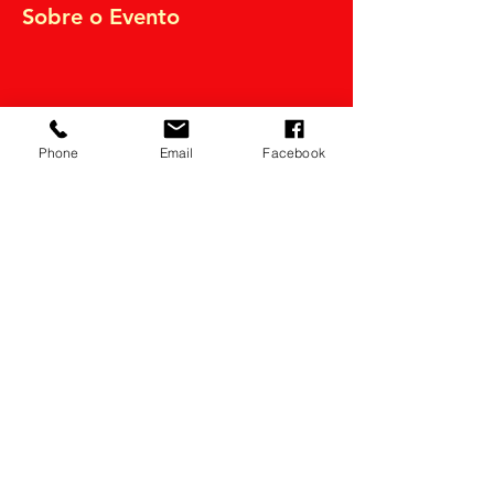
Sobre o Evento
Phone
Email
Facebook
Compartilhe
Razão Social: thianas eventos Ltda.
CNPJ:
14.022.532
/0001-34
Política de devolução
(21)98556-0834