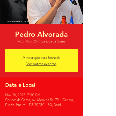
Pedro Alvorada
Wed, Nov 26
  |  
Carioca da Gema
A inscrição está fechada
Ver outros eventos
Data e Local
Nov 26, 2025, 7:30 PM
Carioca da Gema, Av. Mem de Sá, 79 - Centro,
Rio de Janeiro - RJ, 20230-150, Brasil