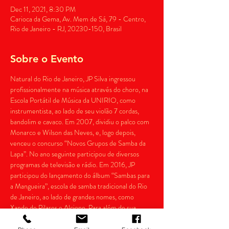
Dec 11, 2021, 8:30 PM
Carioca da Gema, Av. Mem de Sá, 79 - Centro,
Rio de Janeiro - RJ, 20230-150, Brasil
Sobre o Evento
Natural do Rio de Janeiro, JP Silva ingressou 
profissionalmente na música através do choro, na 
Escola Portátil de Música da UNIRIO, como 
instrumentista, ao lado de seu violão 7 cordas, 
bandolim e cavaco. Em 2007, dividiu o palco com 
Monarco e Wilson das Neves, e, logo depois, 
venceu o concurso “Novos Grupos de Samba da 
Lapa”. No ano seguinte participou de diversos 
programas de televisão e rádio. Em 2016, JP 
participou do lançamento do álbum “Sambas para 
a Mangueira”, escola de samba tradicional do Rio 
de Janeiro, ao lado de grandes nomes, como 
Xande de Pilares e Alcione. Para além de sua 
formação musical, o artista ainda é aluno da 