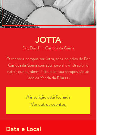
JOTTA
Sat, Dec 11
  |  
Carioca da Gema
O cantor e compositor Jotta, sobe ao palco do Bar
Carioca da Gema com seu novo show “Brasileiro
nato”, que também é título de sua composição ao
lado de Xande de Pilares.
A inscrição está fechada
Ver outros eventos
Data e Local