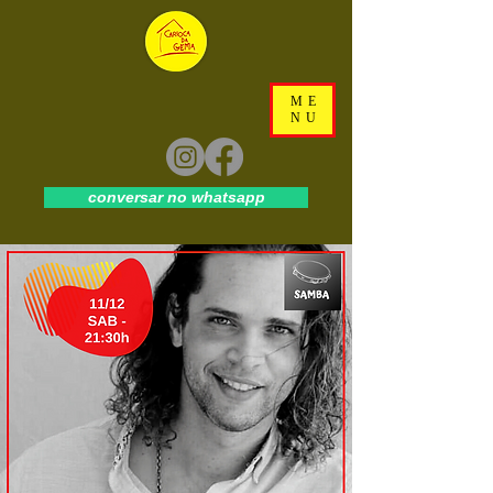
ME
NU
conversar no whatsapp