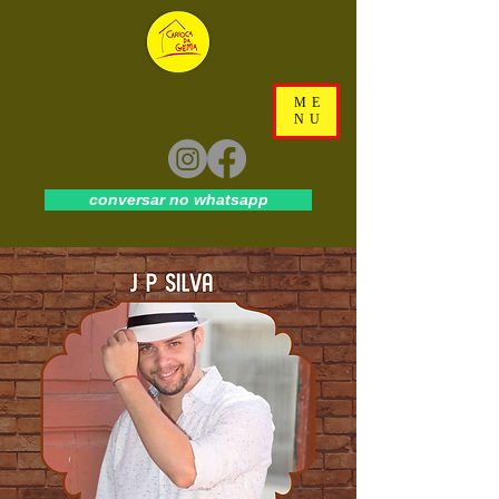
ME
NU
conversar no whatsapp