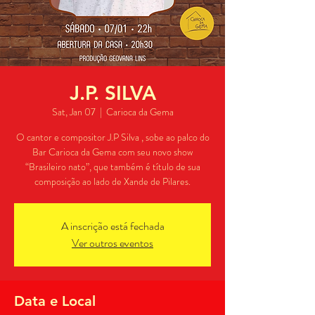
J.P. SILVA
Sat, Jan 07
  |  
Carioca da Gema
O cantor e compositor J.P Silva , sobe ao palco do
Bar Carioca da Gema com seu novo show
“Brasileiro nato”, que também é título de sua
composição ao lado de Xande de Pilares.
A inscrição está fechada
Ver outros eventos
Data e Local