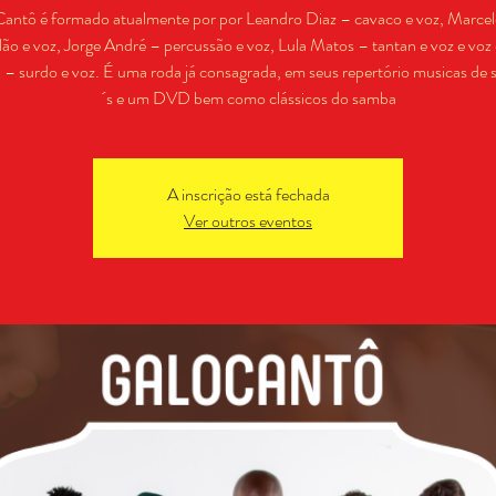
antô é formado atualmente por por Leandro Diaz – cavaco e voz, Marcel
lão e voz, Jorge André – percussão e voz, Lula Matos – tantan e voz e voz
 – surdo e voz. É uma roda já consagrada, em seus repertório musicas de 
´s e um DVD bem como clássicos do samba
A inscrição está fechada
Ver outros eventos