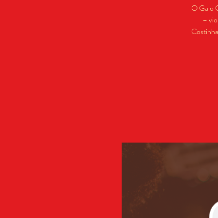
O Galo C
– vio
Costinha