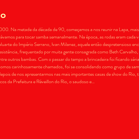
to
0. Na metade da década de 90, começamos a nos reunir na Lapa, mais e
ávamos para tocar samba semanalmente. Na época, as rodas eram cada vez
aluarte do Império Serrano, Ivan Milanez, aquele então despretensioso enc
resistência, frequentado por muita gente consagrada como Beth Carvalho
entre outros bambas. Com o passar do tempo a brincadeira foi ficando séria 
 somos carinhosamente chamados, foi se consolidando como grupo de sam
epois de nos apresentarmos nas mais importantes casas de show do Rio, t
s da Prefeitura e Réveillon do Rio, o saudoso e…