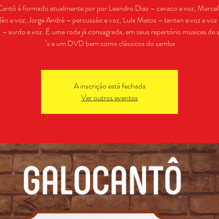
antô é formado atualmente por por Leandro Diaz – cavaco e voz, Marcel
lão e voz, Jorge André – percussão e voz, Lula Matos – tantan e voz e voz
 – surdo e voz. É uma roda já consagrada, em seus repertório musicas de 
´s e um DVD bem como clássicos do samba
A inscrição está fechada
Ver outros eventos