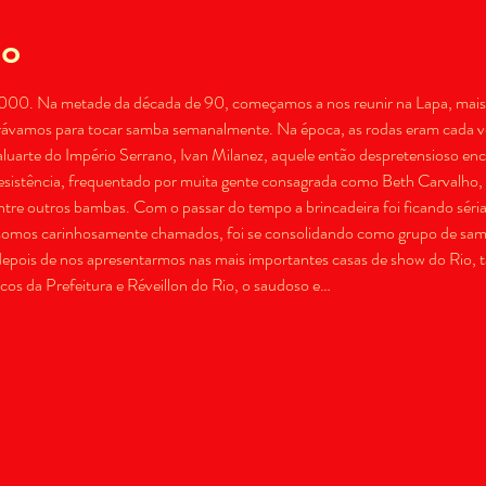
to
0. Na metade da década de 90, começamos a nos reunir na Lapa, mais e
ávamos para tocar samba semanalmente. Na época, as rodas eram cada vez
aluarte do Império Serrano, Ivan Milanez, aquele então despretensioso enc
resistência, frequentado por muita gente consagrada como Beth Carvalho
entre outros bambas. Com o passar do tempo a brincadeira foi ficando séria 
 somos carinhosamente chamados, foi se consolidando como grupo de sam
epois de nos apresentarmos nas mais importantes casas de show do Rio, t
s da Prefeitura e Réveillon do Rio, o saudoso e…