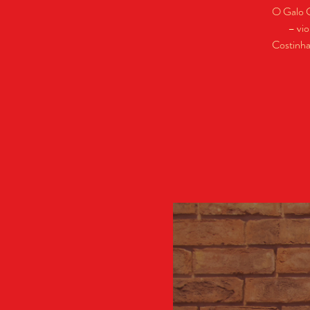
O Galo C
– vio
Costinha