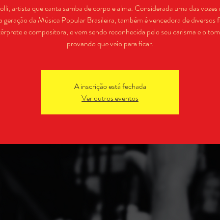
olli, artista que canta samba de corpo e alma. Considerada uma das vozes
a geração da Música Popular Brasileira, também é vencedora de diversos fe
érprete e compositora, e vem sendo reconhecida pelo seu carisma e o tom
provando que veio para ficar.
A inscrição está fechada
Ver outros eventos