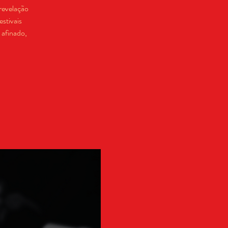
 revelação
stivais
 afinado,