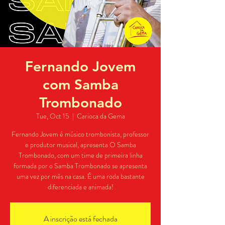
Fernando Jovem
com Samba
Trombonado
Tue, Oct 15
  |  
Carioca da Gema
Fernando Jovem é músico trombonista, professor
e produtor musical, apresenta O Samba
Trombonado, com um time de primeira linha
formada por o Samba Trombonado se apresenta
uma vez por mês na casa. É uma roda bastante
diferenciada e animada!
A inscrição está fechada