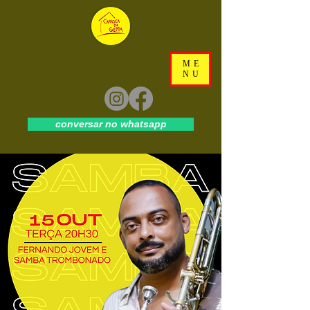
ME
NU
conversar no whatsapp