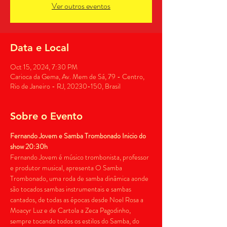
Ver outros eventos
Data e Local
Oct 15, 2024, 7:30 PM
Carioca da Gema, Av. Mem de Sá, 79 - Centro,
Rio de Janeiro - RJ, 20230-150, Brasil
Sobre o Evento
Fernando Jovem e Samba Trombonado
Inicio do 
show 20:30h
Fernando Jovem é músico trombonista, professor 
e produtor musical, apresenta O Samba 
Trombonado, uma roda de samba dinâmica aonde 
são tocados sambas instrumentais e sambas 
cantados, de todas as épocas desde Noel Rosa a 
Moacyr Luz e de Cartola a Zeca Pagodinho, 
sempre tocando todos os estilos do Samba, do 