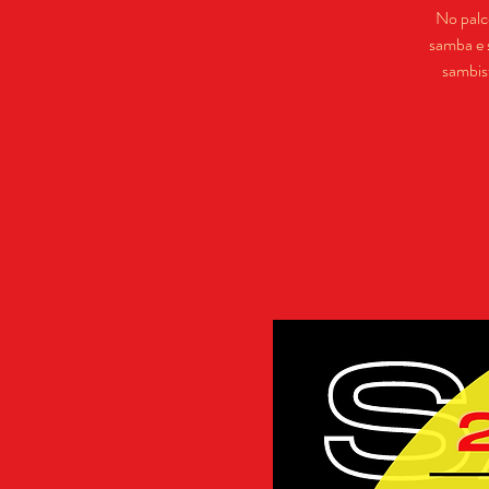
No palco
samba e 
sambis