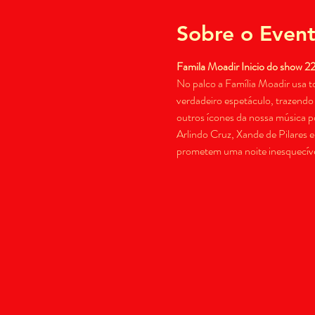
Sobre o Even
Famila Moadir Inicio do show 2
No palco a Família Moadir usa to
verdadeiro espetáculo, trazendo
outros ícones da nossa música p
Arlindo Cruz, Xande de Pilares 
prometem uma noite inesquecíve