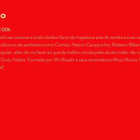
to
2:00h
do seu carisma e criatividade a favor da majestosa arte do samba e suas 
 clássicos de sambistas como Cartola, Nelson Cavaquinho, Roberto Ribeiro
opular, além de nos levar ao que de melhor circula pelas atuais rodas-d
e Dudu Nobre. Formado por Mr Moadir e seus carismáticos filhos Marcio S
l!