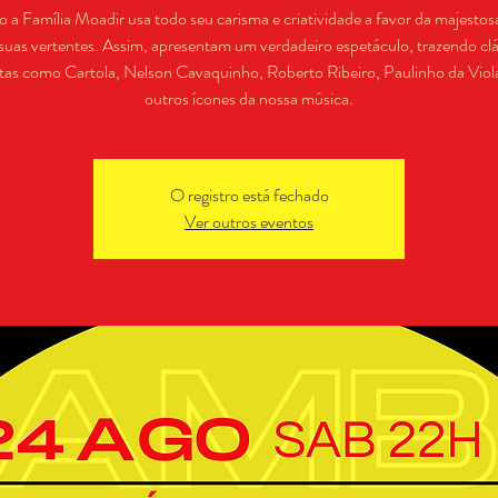
 a Família Moadir usa todo seu carisma e criatividade a favor da majestos
suas vertentes. Assim, apresentam um verdadeiro espetáculo, trazendo clá
tas como Cartola, Nelson Cavaquinho, Roberto Ribeiro, Paulinho da Viola
outros ícones da nossa música.
O registro está fechado
Ver outros eventos