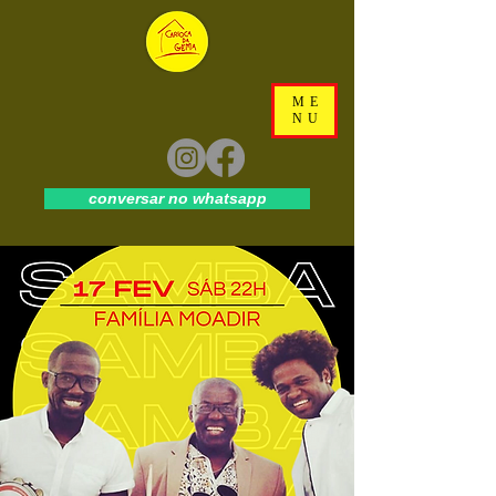
ME
NU
conversar no whatsapp