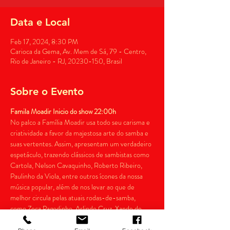
Data e Local
Feb 17, 2024, 8:30 PM
Carioca da Gema, Av. Mem de Sá, 79 - Centro,
Rio de Janeiro - RJ, 20230-150, Brasil
Sobre o Evento
Famila Moadir Inicio do show 22:00h
No palco a Família Moadir usa todo seu carisma e 
criatividade a favor da majestosa arte do samba e 
suas vertentes. Assim, apresentam um verdadeiro 
espetáculo, trazendo clássicos de sambistas como 
Cartola, Nelson Cavaquinho, Roberto Ribeiro, 
Paulinho da Viola, entre outros ícones da nossa 
música popular, além de nos levar ao que de 
melhor circula pelas atuais rodas-de-samba, 
como Zeca Pagodinho, Arlindo Cruz, Xande de 
Pilares e Dudu Nobre. Formado por Mr Moadir e 