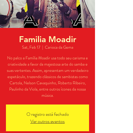
Familia Moadir
Sat, Feb 17
  |  
Carioca da Gema
No palco a Família Moadir usa todo seu carisma e
criatividade a favor da majestosa arte do samba e
suas vertentes. Assim, apresentam um verdadeiro
espetáculo, trazendo clássicos de sambistas como
Cartola, Nelson Cavaquinho, Roberto Ribeiro,
Paulinho da Viola, entre outros ícones da nossa
música.
O registro está fechado
Ver outros eventos