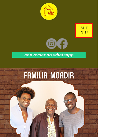
ME
NU
conversar no whatsapp