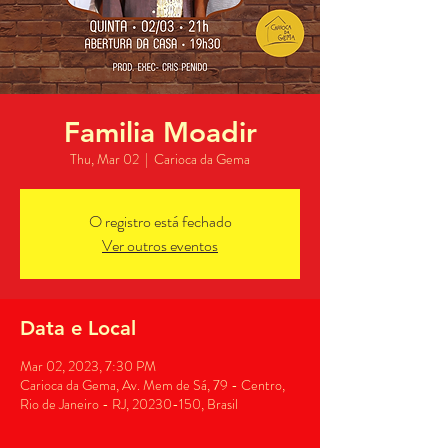
Familia Moadir
Thu, Mar 02
  |  
Carioca da Gema
O registro está fechado
Ver outros eventos
Data e Local
Mar 02, 2023, 7:30 PM
Carioca da Gema, Av. Mem de Sá, 79 - Centro,
Rio de Janeiro - RJ, 20230-150, Brasil