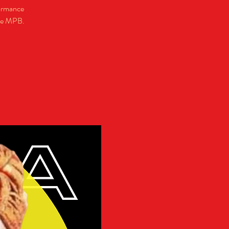
formance
a e MPB.