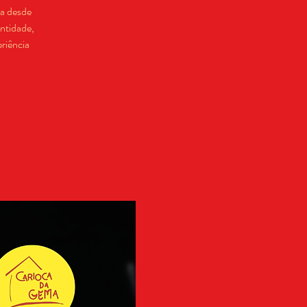
ba desde
entidade,
riência