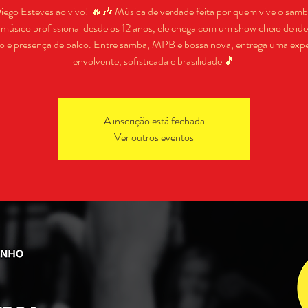
ego Esteves ao vivo! 🔥🎶 Música de verdade feita por quem vive o sam
 músico profissional desde os 12 anos, ele chega com um show cheio de id
 e presença de palco. Entre samba, MPB e bossa nova, entrega uma expe
envolvente, sofisticada e brasilidade 🎵
A inscrição está fechada
Ver outros eventos