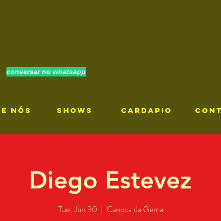
conversar no whatsapp
RE NÓS
SHOWS
CARDAPIO
CON
Diego Estevez
Tue, Jun 30
  |  
Carioca da Gema