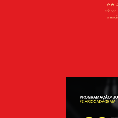
🎶🔥 Di
criança:
emoção