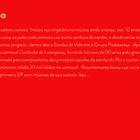
to
itora carioca. Iniciou sua trajetória na música ainda criança, aos  10 anos
iu ao palco pela primeira vez como cantora de samba, e desde então traz
ersos projetos, dentre eles o Samba da Valentte e Grupo Pedeteresa.  Apai
de carnaval Cardosão de Laranjeiras, fundado há mais de 50 anos pelo gran
nredo para compositores das principais escolas de samba do Rio e outros e
ne em média 20 mil foliões no carnaval.  Recentemente levou sua voz e e
 primeiro EP com músicas de sua autoria. Seu…