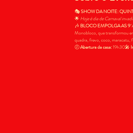
🎭 
SHOW DA NOITE: QUIN
🌟 
Hoje é dia de Carnaval invad
🎶 
BLOCO EMPOLGA AS 9
"
Monobloco, que transformou ensa
quadra, frevo, coco, maracatu, 
🕖 
Abertura da casa:
 19h30🎤 
I