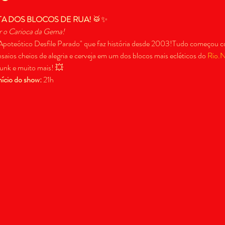
TA DOS BLOCOS DE RUA!
 🥁✨
ir o Carioca da Gema!
Apoteótico Desfile Parado" que faz história desde 2003!Tudo começou c
ios cheios de alegria e cerveja em um dos blocos mais ecléticos do 
Rio.
funk e muito mais! 💥
nício do show:
 21h