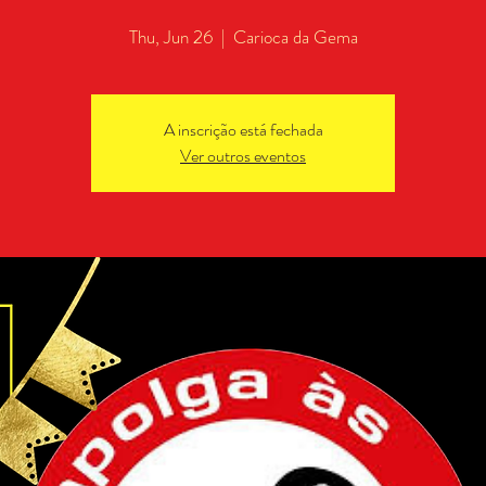
Thu, Jun 26
  |  
Carioca da Gema
A inscrição está fechada
Ver outros eventos