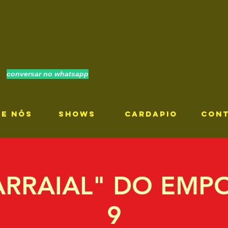
conversar no whatsapp
RE NÓS
SHOWS
CARDAPIO
CON
RRAIAL" DO EMP
9