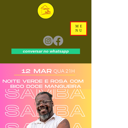
ME
NU
conversar no whatsapp