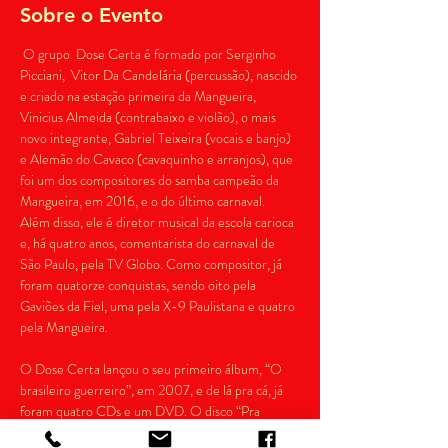
Sobre o Evento
 O grupo  Dose Certa é formado por Serginho 
Picciani,  Vitor Da Candelária (percussão), nascido 
e criado na estação primeira da Mangueira, 
Vinicius Almeida (contrabaixo e violão), o mais 
novo integrante, Gabriel Teixeira (vocais e banjo) 
e Alemão do Cavaco (cavaquinho e arranjos), que 
foi um dos compositores do samba campeão da 
Mangueira, em 2016, e o do último carnaval. 
Além disso, ele é diretor musical da escola carioca 
e, há quatro anos, comentarista do carnaval de 
São Paulo, pela TV Globo. Como compositor, já 
foram quatorze conquistas, sendo oito pela 
Gaviões da Fiel, uma pela X-9 Paulistana e quatro 
O Dose Certa lançou o seu primeiro álbum, “O 
brasileiro guerreiro”, em 2007, e de lá pra cá, já 
foram quatro CDs e um DVD. O disco “Pra 
Sempre Samba” (2012), contou com as presenças 