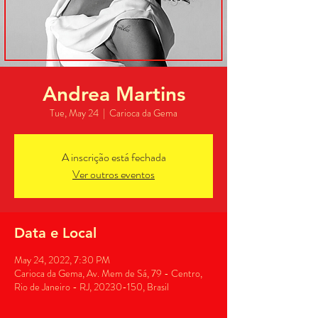
Andrea Martins
Tue, May 24
  |  
Carioca da Gema
A inscrição está fechada
Ver outros eventos
Data e Local
May 24, 2022, 7:30 PM
Carioca da Gema, Av. Mem de Sá, 79 - Centro,
Rio de Janeiro - RJ, 20230-150, Brasil